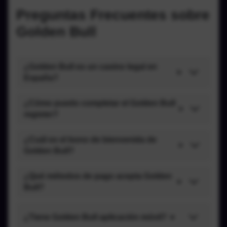
Preguntas Frecuentes sobre
Golden Bull
¿Golden Bull es un casino legal en
España?
¿Cómo puedo completar el Golden Bull
register?
¿Cuál es el bono de bienvenida de
Golden Bull?
¿Qué métodos de pago acepta Golden
Bull?
¿Tiene Golden Bull aplicación móvil?