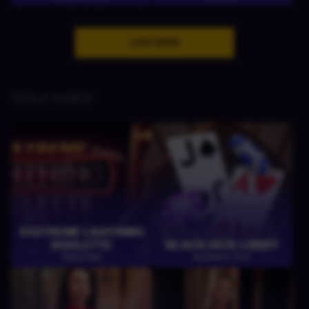
LOAD MORE
TABLE GAMES
XXXTREME LIGHTNING
ROULETTE
BLACKJACK LOBBY
EVOLUTION
PRAGMATIC PLAY