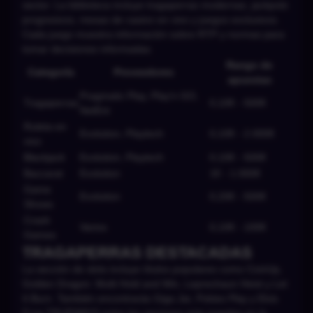
sector. La biblioteca incluye tragaperras modernas, jackpots
progresivos, mesas de casino en vivo y juegos exclusivos.
Cada juego muestra información sobre RTP y normas para
tomar decisiones informadas.
Rango de
Categoría
Proveedores
apuestas
Pragmatic Play, Play'n GO,
Tragaperras
0,10€ - 500€
NetEnt
Ruleta en
Evolution, Playtech
0,10€ - 2.000€
vivo
Blackjack
Evolution, Playtech
0,10€ - 500€
Baccarat
Evolution
1€ - 1.000€
Game
Evolution
0,20€ - 500€
Shows
Crash
Varios
0,10€ - 100€
Games
TRAGAPERRAS DESTACADAS
La sección de slots incluye títulos populares como CoinUp,
Golden Dragon: Multi Hold and Win, Leprechaun Heist y Let
It Burn. También encontrarás Giga Jar, Pokies Play y Elvis
Frog TRUEWAYS entre las opciones más jugadas en la