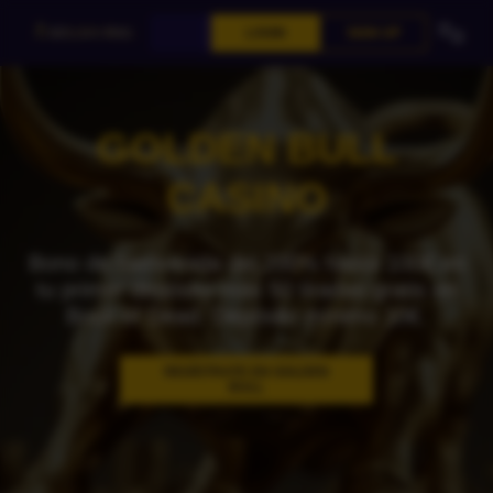
LOGIN
SIGN UP
GOLDEN BULL
CASINO
Bono de bienvenida del 200% hasta 100€ en
tu primer depósito más 50 tiradas gratis en
Book of Dead. Depósito mínimo 10€.
REGÍSTRATE EN GOLDEN
BULL