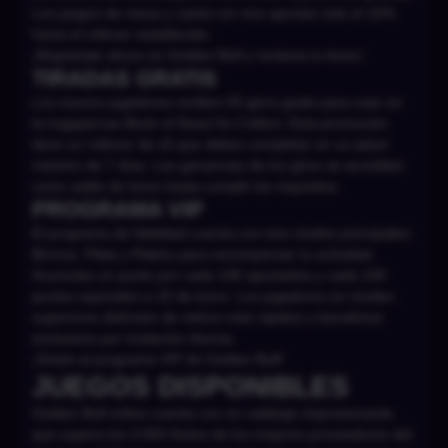
Los juegos de mesa y casino en vivo aportan solo el 10%
hacia el rollover establecido.
¡Regístrate ahora en Golden Bull y reclama tu bono!
TIRADAS GRATIS
Los nuevos jugadores reciben 50 giros gratis para usar en
la tragaperras Book of Dead Go Collect. Esta promoción
tiene un rollover de x5 que debes completar en un plazo
máximo de 7 días. Las ganancias de los giros se acreditan
como saldo de bono hasta cumplir los requisitos.
PROGRAMA VIP
El programa de fidelidad cuenta con tres niveles principales:
Bronce, Plata y Platino para recompensar tu actividad.
Acumulas un punto por cada 10€ apostados y cada 100
puntos equivalen a 1€ de bono. Los jugadores en niveles
superiores disfrutan de retiros más rápidos y beneficios
exclusivos por invitación directa.
¡Únete al programa VIP de Golden Bull!
JUEGOS DISPONIBLES
Golden Bull online cuenta con un catálogo impresionante
que supera los 4.000 títulos de los mejores proveedores del