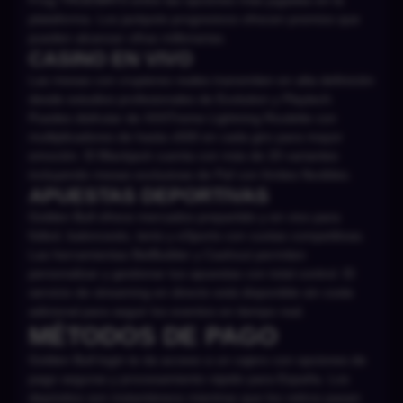
plataforma. Los jackpots progresivos ofrecen premios que
pueden alcanzar cifras millonarias.
CASINO EN VIVO
Las mesas con crupieres reales transmiten en alta definición
desde estudios profesionales de Evolution y Playtech.
Puedes disfrutar de XXXTreme Lightning Roulette con
multiplicadores de hasta x500 en cada giro para mayor
emoción. El Blackjack cuenta con más de 20 variantes
incluyendo mesas exclusivas de Paf con límites flexibles.
APUESTAS DEPORTIVAS
Golden Bull ofrece mercados prepartido y en vivo para
fútbol, baloncesto, tenis y eSports con cuotas competitivas.
Las herramientas BetBuilder y Cashout permiten
personalizar y gestionar tus apuestas con total control. El
servicio de streaming en directo está disponible sin coste
adicional para seguir los eventos en tiempo real.
MÉTODOS DE PAGO
Golden Bull login te da acceso a un cajero con opciones de
pago seguras y procesamiento rápido para España. Los
depósitos son instantáneos mientras que los retiros pasan