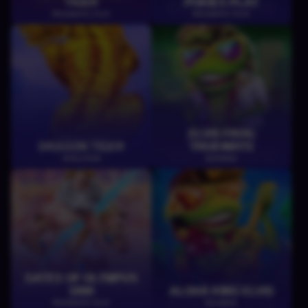
TIGER
POKIES PLAY
PRAGMATIC PLAY
PRAGMATIC PLAY
ELVIS FROG
DRAGON TIGER
TRUEWAYS
EVOLUTION
BGAMING
GATES OF OLYMPUS
1000
ALOHA KING ELVIS
PRAGMATIC PLAY
BGAMING